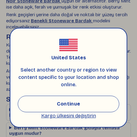
Noir Stoneware Bardak
uygun bir alternatiftir. Berry Mint
ise daha açık, ferah ve yumuşak bir renk etkisi oluşturur.
Renk geçişleri yerine daha doğal ve noktalı bir yüzey tercih
ediyorsanız
Benekli Stoneware Bardak
modelini
inceleyebilirsiniz.
Renkli Sırlı Yüzeyin Bakımı
Kahve ve çay kalıntılarını kullanım sonrasında bekletmeden
durulamak, parlak sırlı yüzeyin temiz kalmasına yardımcı olur.
Temizlik için yumuşak sünger ve nazik bulaşık deterjanı
United States
kullanılmalıdır.
Select another country or region to view
Aşındırıcı temizleyiciler ve sert kazıyıcılar yüzeyde çizilme
veya matlaşmaya neden olabilir. Yıkama sonrasında bardağı
content specific to your location and shop
kurulamak, renklerin daha temiz görünmesini ve su izlerinin
online.
azalmasını sağlar.
Sıkça Sorulan Sorular
Continue
Stoneware gövde kullanım sırasında nasıl
hissedilir?
Kargo ülkesini değiştirin
Berry Mint Stoneware Bardak gıdayla temasa
uygun mudur?