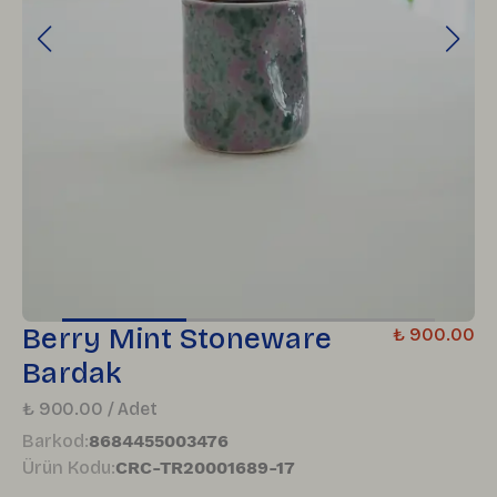
Berry Mint Stoneware
₺ 900.00
Bardak
₺ 900.00 / Adet
Barkod
:
8684455003476
Ürün Kodu
:
CRC-TR20001689-17