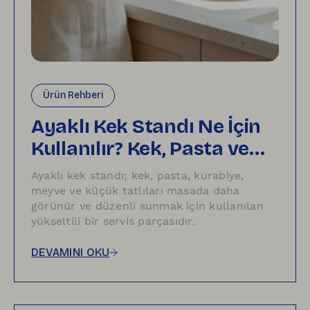
Ürün Rehberi
Ayaklı Kek Standı Ne İçin
Kullanılır? Kek, Pasta ve
Tatlı Sunumu İçin Fikirler
Ayaklı kek standı; kek, pasta, kurabiye,
meyve ve küçük tatlıları masada daha
görünür ve düzenli sunmak için kullanılan
yükseltili bir servis parçasıdır.
DEVAMINI OKU