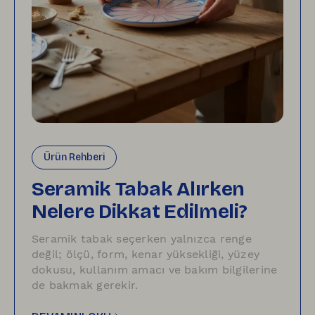
Ürün Rehberi
Seramik Tabak Alırken
Nelere Dikkat Edilmeli?
Seramik tabak seçerken yalnızca renge
değil; ölçü, form, kenar yüksekliği, yüzey
dokusu, kullanım amacı ve bakım bilgilerine
de bakmak gerekir.