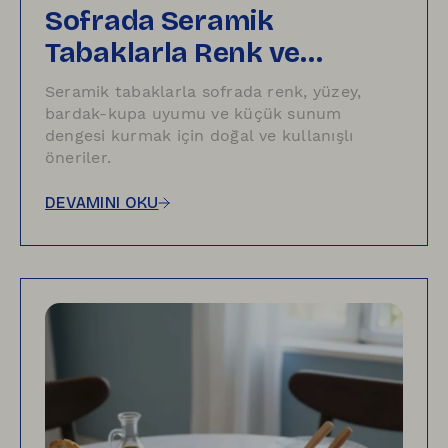
Sofrada Seramik
Tabaklarla Renk ve
Sunum Uyumu Nasıl
Seramik tabaklarla sofrada renk, yüzey,
Kurulur?
bardak-kupa uyumu ve küçük sunum
dengesi kurmak için doğal ve kullanışlı
öneriler.
DEVAMINI OKU