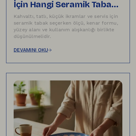
İçin Hangi Seramik Tabak
Seçilir?
Kahvaltı, tatlı, küçük ikramlar ve servis için
seramik tabak seçerken ölçü, kenar formu,
yüzey alanı ve kullanım alışkanlığı birlikte
düşünülmelidir.
DEVAMINI OKU