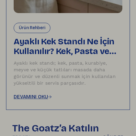
Ürün Rehberi
Ayaklı Kek Standı Ne İçin
Kullanılır? Kek, Pasta ve
Tatlı Sunumu İçin Fikirler
Ayaklı kek standı; kek, pasta, kurabiye,
meyve ve küçük tatlıları masada daha
görünür ve düzenli sunmak için kullanılan
yükseltili bir servis parçasıdır.
DEVAMINI OKU
The Goatz’a Katılın