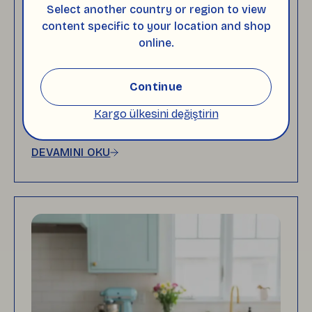
Select another country or region to view
Pasta Standı Seçerken
content specific to your location and shop
online.
Ölçü, Yükseklik ve Taban
Dengesi Neden Önemli?
Pasta standı seçerken yalnızca renge değil;
Continue
pasta ölçüsüne, stand yüksekliğine, yüzey
alanına ve taban dengesine de dikkat etmek
Kargo ülkesini değiştirin
gerekir.
DEVAMINI OKU