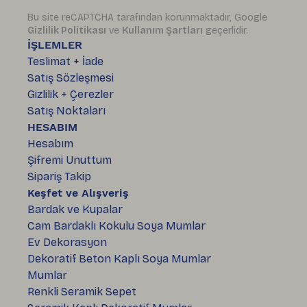
Pembe Çiçekli, Çubuk Desenli ve
Bu site reCAPTCHA tarafından korunmaktadır, Google
Halka Desenli Modeller
Gizlilik Politikası
ve
Kullanım Şartları
geçerlidir.
İŞLEMLER
Pembe Çiçek Desenli Mavi Seramik Kek Standı, mavi
Teslimat + İade
yüzeyin ortasındaki pembe çiçek formuyla daha
Satış Sözleşmesi
figürlü ve neşeli bir görünüme sahiptir. Kek veya
Gizlilik + Çerezler
küçük ikramlar yerleştirildiğinde desenin bir kısmı
Satış Noktaları
görünmeye devam eder; ürün boşken de açık rafta
HESABIM
seramik bir obje gibi durabilir.
Hesabım
Renkli Çubuk Desenli Seramik Kek Standı ve Renkli
Şifremi Unuttum
Halka Desenli Seramik Kek Standı ise The Goatz
Sipariş Takip
Creative’in
Renkli Seramik Sepet
ürünündeki renkli
Keşfet ve Alışveriş
çizgi dilinden yola çıkar. Çubuk desenli modelde
Bardak ve Kupalar
Cam Bardaklı Kokulu Soya Mumlar
renkler yüzeyde daha dışa açılan bir hareket
Ev Dekorasyon
oluşturur. Halka desenli modelde ise renkler daha
Dekoratif Beton Kaplı Soya Mumlar
yuvarlak, merkezin çevresinde toplanan bir düzenle
Mumlar
görünür.
Renkli Seramik Sepet