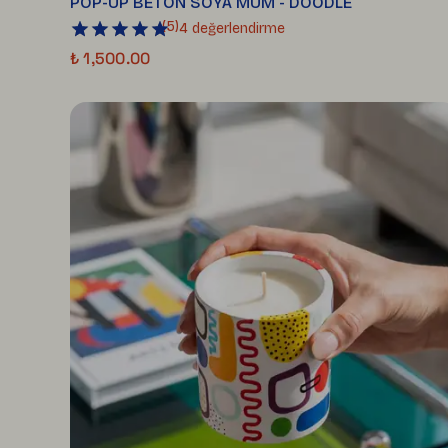
POP-UP BETON SOYA MUM - DOODLE
(
5
)
4 değerlendirme
₺ 1,500.00