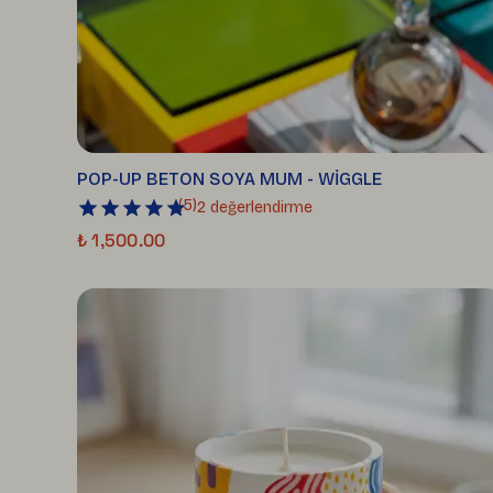
POP-UP BETON SOYA MUM - WİGGLE
(
5
)
2 değerlendirme
₺ 1,500.00