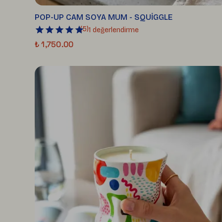
POP-UP CAM SOYA MUM - SQUİGGLE
(
5
)
1 değerlendirme
₺ 1,750.00