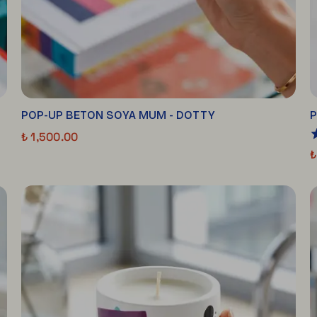
POP-UP BETON SOYA MUM - DOTTY
P
₺ 1,500.00
₺