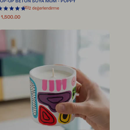
OP-UP BETON SOYA MUM - POPPY
(
5
)
2 değerlendirme
 1,500.00