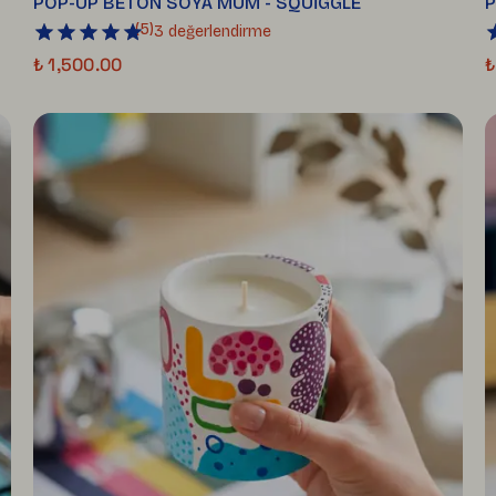
POP-UP BETON SOYA MUM - SQUİGGLE
P
(
5
)
3 değerlendirme
₺ 1,500.00
₺