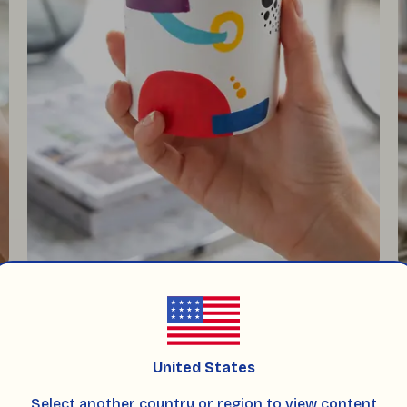
POP-UP BETON SOYA MUM - MİRO
P
(
5
)
1 değerlendirme
₺
₺ 1,500.00
United States
Select another country or region to view content