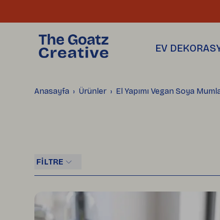
THE GOATZ
SAKSILAR
Hakkımızda
Üretim Atölyemiz
Toptan Satış
EV DEKORAS
Blog
Anasayfa
Ürünler
El Yapımı Vegan Soya Mumla
FİLTRE