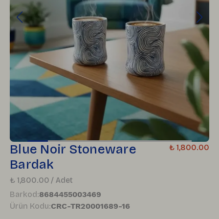
Blue Noir Stoneware
₺ 1,800.00
Bardak
₺ 1,800.00 / Adet
Barkod
:
8684455003469
Ürün Kodu
:
CRC-TR20001689-16