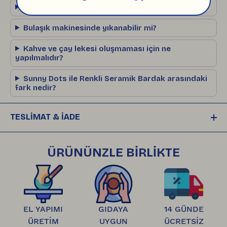
Sırlı yüzey gıdayla temasa uygun mudur?
Bulaşık makinesinde yıkanabilir mi?
Kahve ve çay lekesi oluşmaması için ne
yapılmalıdır?
Sunny Dots ile Renkli Seramik Bardak arasındaki
fark nedir?
TESLİMAT & İADE
Siparişleriniz, ödemeniz onaylandıktan sonra 
plastiksiz, çevre dostu ambalajlarla hazırlanıp
ÜRÜNÜNZLE BİRLİKTE
, 
HepsiJet ile size gönderilir. Kargonuz yola 
çıktığında takip numaranız e-posta ve SMS 
olarak size iletilir. 
Ürünlerinizi teslim aldıktan sonra, 
14 gün içinde 
EL YAPIMI
GIDAYA
14 GÜNDE
ÜRETİM
UYGUN
ÜCRETSİZ
hasarsız ve satılabilir durumda olan ürünleri 