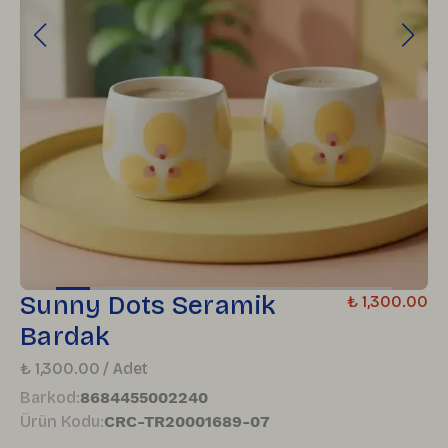
Sunny Dots Seramik
₺ 1,300.00
Bardak
₺ 1,300.00 / Adet
Barkod
:
8684455002240
Ürün Kodu
:
CRC-TR20001689-07