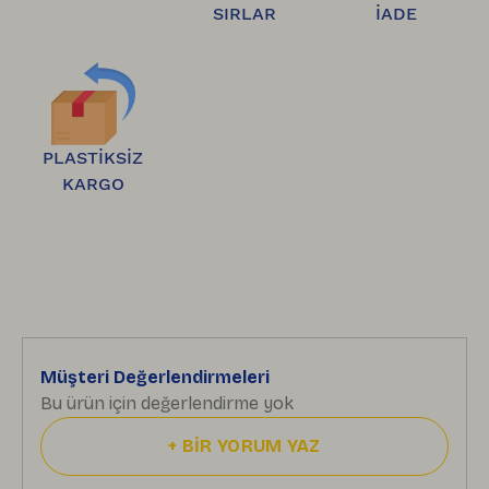
SIRLAR
İADE
ücretsiz olarak iade edebilirsiniz.
 İadeler 
onaylandığında, geri ödemeniz 7 gün içinde 
bankanıza iletilir.
PLASTİKSİZ
KARGO
Müşteri Değerlendirmeleri
Bu ürün için değerlendirme yok
+
BİR YORUM YAZ