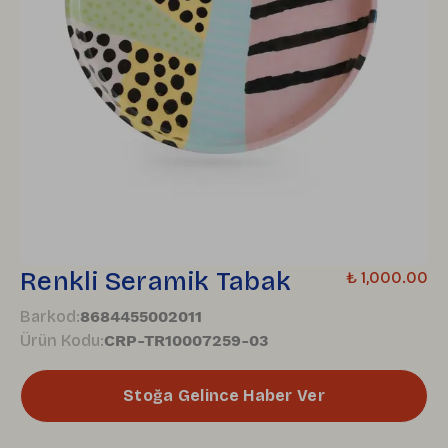
Renkli Seramik Tabak
₺ 1,000.00
Barkod
:
8684455002011
Ürün Kodu
:
CRP-TR10007259-03
Stoğa Gelince Haber Ver