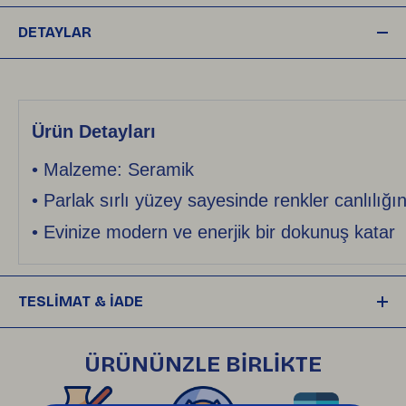
DETAYLAR
Ürün Detayları
• Malzeme: Seramik
• Parlak sırlı yüzey sayesinde renkler canlılığın
• Evinize modern ve enerjik bir dokunuş katar
TESLİMAT & İADE
Siparişleriniz, ödemeniz onaylandıktan sonra 
plastiksiz, çevre dostu ambalajlarla hazırlanıp
ÜRÜNÜNZLE BİRLİKTE
, 
HepsiJet ile size gönderilir. Kargonuz yola 