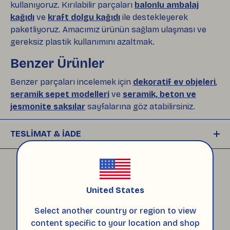
kullanıyoruz. Kırılabilir parçaları
balonlu ambalaj
kağıdı
ve
kraft dolgu kağıdı
ile destekleyerek
paketliyoruz. Amacımız ürünün sağlam ulaşması ve
gereksiz plastik kullanımını azaltmak.
Benzer Ürünler
Benzer parçaları incelemek için
dekoratif ev objeleri
,
seramik sepet modelleri
ve
seramik, beton ve
jesmonite saksılar
sayfalarına göz atabilirsiniz.
TESLİMAT & İADE
Siparişleriniz, ödemeniz onaylandıktan sonra 
plastiksiz, çevre dostu ambalajlarla hazırlanıp
ÜRÜNÜNZLE BİRLİKTE
, 
HepsiJet ile size gönderilir. Kargonuz yola 
United States
çıktığında takip numaranız e-posta ve SMS 
olarak size iletilir. 
Select another country or region to view
content specific to your location and shop
Ürünlerinizi teslim aldıktan sonra, 
14 gün içinde 
EL YAPIMI
GIDAYA
14 GÜNDE