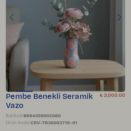
Pembe Benekli Seramik
₺ 2,000.00
Vazo
Barkod
:
8684455002080
Ürün Kodu
:
CRV-TR30003719-01