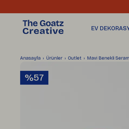
THE GOATZ
SAKSILAR
Hakkımızda
Üretim Atölyemiz
Toptan Satış
EV DEKORAS
Blog
Anasayfa
Ürünler
Outlet
Mavi Benekli Seram
%57