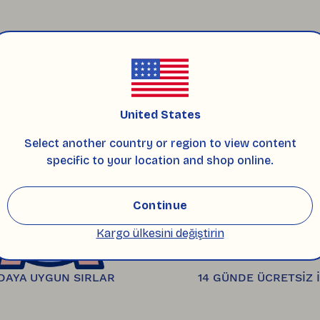
ra 
plastiksiz, çevre dostu ambalajlarla hazırlanıp
ak size iletilir. 
inde hasarsız ve satılabilir durumda olan ürünleri
kanıza iletilir.
United States
ÜRÜNÜNZLE BİRLİKTE
Select another country or region to view content
specific to your location and shop online.
Continue
Kargo ülkesini değiştirin
DAYA UYGUN SIRLAR
14 GÜNDE ÜCRETSİZ 