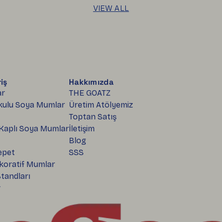
VIEW ALL
iş
Hakkımızda
ar
THE GOATZ
kulu Soya Mumlar
Üretim Atölyemiz
Toptan Satış
 Kaplı Soya Mumlar
İletişim
Blog
epet
SSS
koratif Mumlar
tandları
r