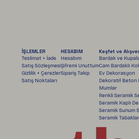
İŞLEMLER
HESABIM
Keşfet ve Alışver
Teslimat + İade
Hesabım
Bardak ve Kupal
Satış Sözleşmesi
Şifremi Unuttum
Cam Bardaklı Ko
Gizlilik + Çerezler
Sipariş Takip
Ev Dekorasyon
Satış Noktaları
Dekoratif Beton
Mumlar
Renkli Seramik S
Seramik Kaplı De
Seramik Sunum S
Seramik Tabakla