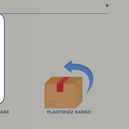
, HepsiJet ile size gönderilir. Kargonuz yola 
 ücretsiz olarak iade edebilirsiniz.
 İadeler 
İADE
PLASTİKSİZ KARGO