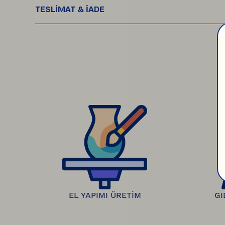
TESLİMAT & İADE
Siparişleriniz, ödemeniz onaylandıktan son
çıktığında takip numaranız e-posta ve SMS olar
Ürünlerinizi teslim aldıktan sonra, 
14 gün iç
onaylandığında, geri ödemeniz 7 gün içinde ban
EL YAPIMI ÜRETİM
GI