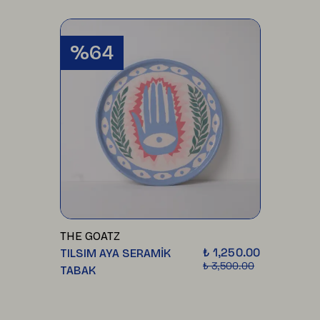
%64
THE GOATZ
₺ 1,250.00
TILSIM AYA SERAMİK
₺ 3,500.00
TABAK