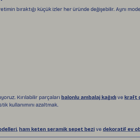
etimin bıraktığı küçük izler her üründe değişebilir. Aynı mod
ıyoruz. Kırılabilir parçaları
balonlu ambalaj kağıdı
ve
kraft 
tik kullanımını azaltmak.
delleri
,
ham keten seramik sepet bezi
ve
dekoratif ev ob