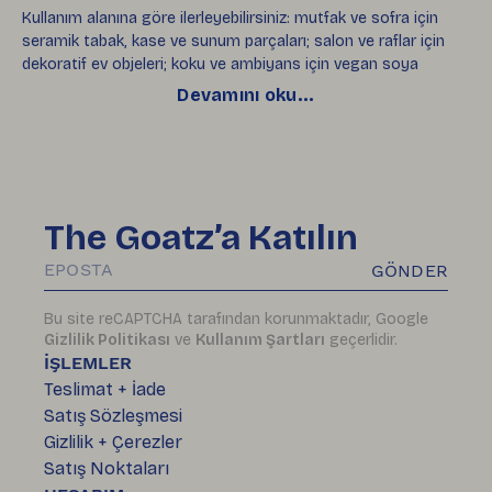
Kullanım alanına göre ilerleyebilirsiniz: mutfak ve sofra için
seramik tabak, kase ve sunum parçaları; salon ve raflar için
dekoratif ev objeleri; koku ve ambiyans için vegan soya
mumları iyi bir başlangıçtır.
Devamını oku...
seramik sepetler
sayfasını da inceleyebilirsiniz.
soya mumları
sayfasını da inceleyebilirsiniz.
The Goatz’a Katılın
GÖNDER
Bu site reCAPTCHA tarafından korunmaktadır, Google
Gizlilik Politikası
ve
Kullanım Şartları
geçerlidir.
İŞLEMLER
Teslimat + İade
Satış Sözleşmesi
Gizlilik + Çerezler
Satış Noktaları