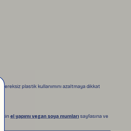
 gereksiz plastik kullanımını azaltmaya dikkat
 için
el yapımı vegan soya mumları
sayfasına ve