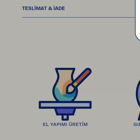
TESLİMAT & İADE
Siparişleriniz, ödemeniz onaylandıktan son
çıktığında takip numaranız e-posta ve SMS olar
Ürünlerinizi teslim aldıktan sonra, 
14 gün iç
onaylandığında, geri ödemeniz 7 gün içinde ban
EL YAPIMI ÜRETİM
GI