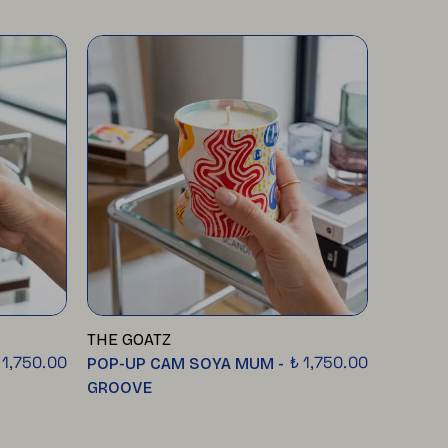
THE GOATZ
THE GO
 1,750.00
₺ 1,750.00
POP-UP CAM SOYA MUM -
POP-UP
GROOVE
DOTTY