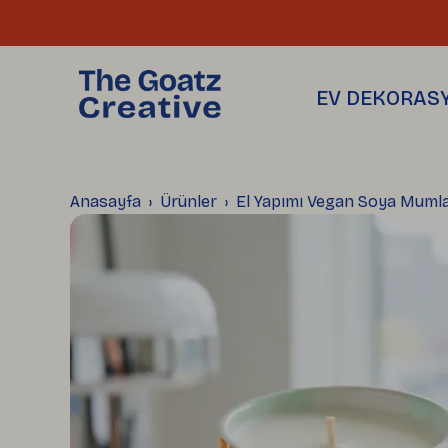
THE GOATZ
SAKSILAR
Hakkımızda
Üretim Atölyemiz
Toptan Satış
EV DEKORAS
Blog
Anasayfa
Ürünler
El Yapımı Vegan Soya Mumla