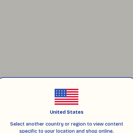
ikkat ediyoruz. Cam kaplı mumları destekleyerek paketliyor,
United States
lı kokulu soya mumları
kategorisine, tüm mum seçenekleri
Select another country or region to view content
 soya mumlar
kategorisine göz atabilirsiniz.
specific to your location and shop online.