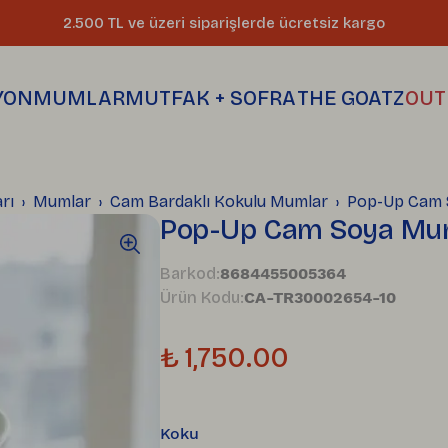
2.500 TL ve üzeri siparişlerde ücretsiz kargo
YON
MUMLAR
MUTFAK + SOFRA
THE GOATZ
OUT
Dikkat çeki
Her mum eld
Kahve + Çay
mutfağınızı
harikalarla 
parçası
rı
Mumlar
Cam Bardaklı Kokulu Mumlar
Pop-Up Cam 
Pop-Up Cam Soya Mum
Barkod
:
8684455005364
Ürün Kodu
:
CA-TR30002654-10
₺ 1,750.00
Koku