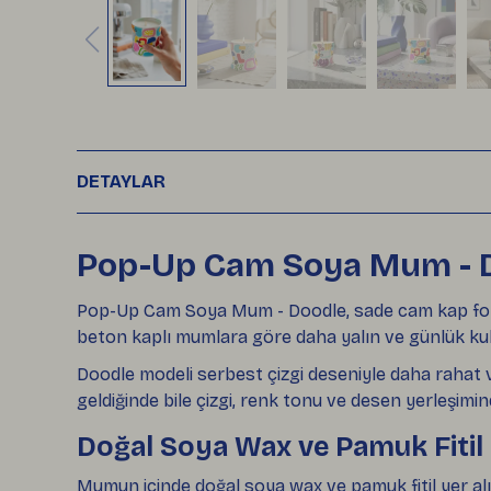
DETAYLAR
Pop-Up Cam Soya Mum - 
Pop-Up Cam Soya Mum - Doodle, sade cam kap formu
beton kaplı mumlara göre daha yalın ve günlük kul
Doodle modeli serbest çizgi deseniyle daha rahat v
geldiğinde bile çizgi, renk tonu ve desen yerleşimin
Doğal Soya Wax ve Pamuk Fitil
Mumun içinde doğal soya wax ve pamuk fitil yer alı