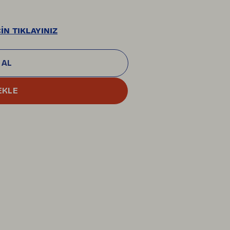
İN TIKLAYINIZ
 AL
EKLE