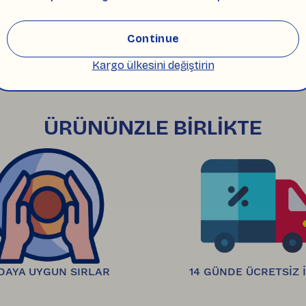
Continue
ra 
plastiksiz, çevre dostu ambalajlarla hazırlanıp
ak size iletilir. 
Kargo ülkesini değiştirin
inde hasarsız ve satılabilir durumda olan ürünleri
kanıza iletilir.
ÜRÜNÜNZLE BİRLİKTE
DAYA UYGUN SIRLAR
14 GÜNDE ÜCRETSİZ 