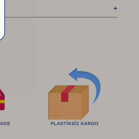
, HepsiJet ile size gönderilir. Kargonuz yola 
 ücretsiz olarak iade edebilirsiniz.
 İadeler 
İADE
PLASTİKSİZ KARGO