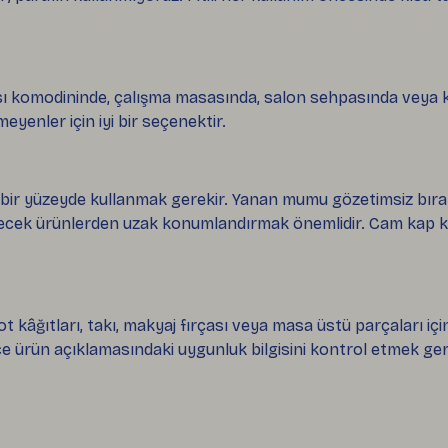
ı komodininde, çalışma masasında, salon sehpasında veya kah
enler için iyi bir seçenektir.
 bir yüzeyde kullanmak gerekir. Yanan mumu gözetimsiz bır
ecek ürünlerden uzak konumlandırmak önemlidir. Cam kap kul
âğıtları, takı, makyaj fırçası veya masa üstü parçaları için 
e ürün açıklamasındaki uygunluk bilgisini kontrol etmek ger