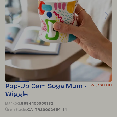
Pop-Up Cam Soya Mum -
₺ 1,750.00
Wiggle
Barkod
:
8684455006132
Ürün Kodu
:
CA-TR30002654-14