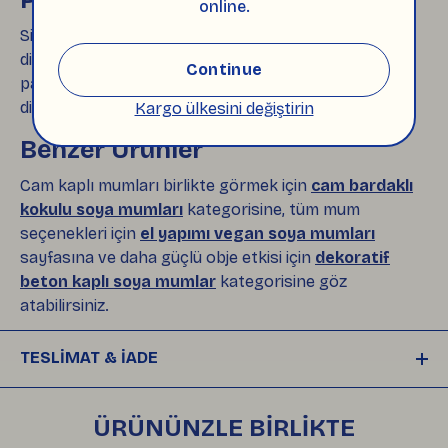
online.
Siparişleri hazırlarken ürünün sağlam ulaşmasına
dikkat ediyoruz. Cam kaplı mumları destekleyerek
Continue
paketliyor, gereksiz plastik kullanımını azaltmaya
dikkat ediyoruz.
Kargo ülkesini değiştirin
Benzer Ürünler
Cam kaplı mumları birlikte görmek için
cam bardaklı
kokulu soya mumları
kategorisine, tüm mum
seçenekleri için
el yapımı vegan soya mumları
sayfasına ve daha güçlü obje etkisi için
dekoratif
beton kaplı soya mumlar
kategorisine göz
atabilirsiniz.
TESLİMAT & İADE
Siparişleriniz, ödemeniz onaylandıktan sonra 
plastiksiz, çevre dostu ambalajlarla hazırlanıp
ÜRÜNÜNZLE BİRLİKTE
, 