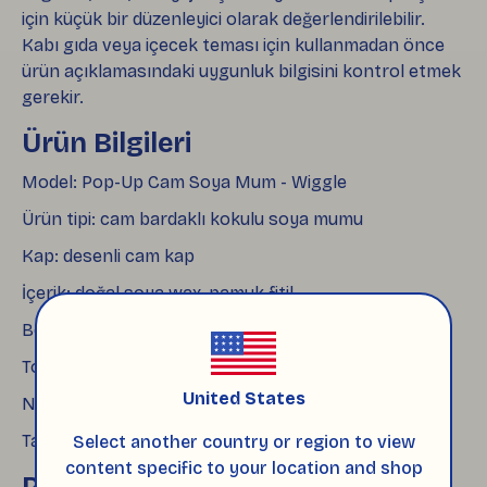
için küçük bir düzenleyici olarak değerlendirilebilir.
Kabı gıda veya içecek teması için kullanmadan önce
ürün açıklamasındaki uygunluk bilgisini kontrol etmek
gerekir.
Ürün Bilgileri
Model: Pop-Up Cam Soya Mum - Wiggle
Ürün tipi: cam bardaklı kokulu soya mumu
Kap: desenli cam kap
İçerik: doğal soya wax, pamuk fitil
Boyut: 8.5 × 8.5 cm
Toplam ağırlık: yaklaşık 480 g
United States
Net mum ağırlığı: yaklaşık 300 g
Tahmini yanma süresi: 35–40 saat
Select another country or region to view
content specific to your location and shop
Paketleme