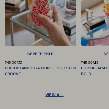
SEPETE EKLE
SE
THE GOATZ
THE GOATZ
₺ 1,750.00
POP-UP CAM SOYA MUM -
POP-UP CAM S
GROOVE
BOLD
VIEW ALL