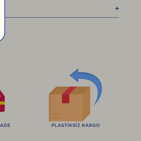
, HepsiJet ile size gönderilir. Kargonuz yola 
 ücretsiz olarak iade edebilirsiniz.
 İadeler 
İADE
PLASTİKSİZ KARGO