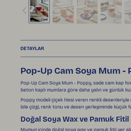
DETAYLAR
Pop-Up Cam Soya Mum - 
Pop-Up Cam Soya Mum - Poppy, sade cam kap formu 
beton kaplı mumlara göre daha yalın ve günlük kul
Poppy modeli çiçek hissi veren renkli desenleriyl
bile çizgi, renk tonu ve desen yerleşiminde küçük fa
Doğal Soya Wax ve Pamuk Fitil
Mumun içinde doğal soya wax ve pamuk fitil yer alı