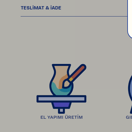
TESLİMAT & İADE
Siparişleriniz, ödemeniz onaylandıktan son
çıktığında takip numaranız e-posta ve SMS olar
Ürünlerinizi teslim aldıktan sonra, 
14 gün iç
onaylandığında, geri ödemeniz 7 gün içinde ban
EL YAPIMI ÜRETİM
GI