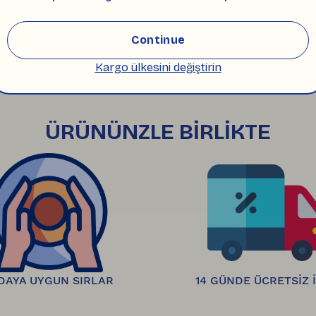
Continue
ra 
plastiksiz, çevre dostu ambalajlarla hazırlanıp
ak size iletilir. 
Kargo ülkesini değiştirin
inde hasarsız ve satılabilir durumda olan ürünleri
kanıza iletilir.
ÜRÜNÜNZLE BİRLİKTE
DAYA UYGUN SIRLAR
14 GÜNDE ÜCRETSİZ 