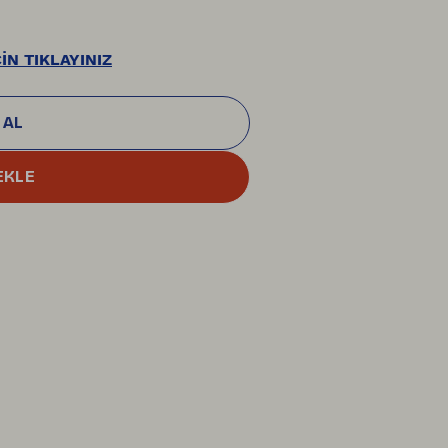
İN TIKLAYINIZ
 AL
EKLE