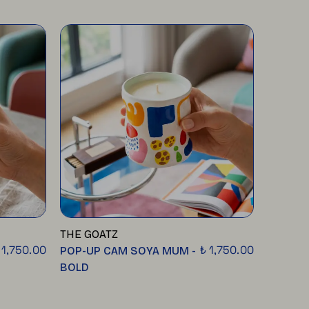
THE GOATZ
THE GO
 1,750.00
₺ 1,750.00
POP-UP CAM SOYA MUM -
POP-UP
BOLD
WİGGLE