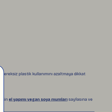
 gereksiz plastik kullanımını azaltmaya dikkat
 için
el yapımı vegan soya mumları
sayfasına ve