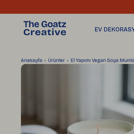
THE GOATZ
SAKSILAR
Hakkımızda
Üretim Atölyemiz
Toptan Satış
EV DEKORAS
Blog
Anasayfa
Ürünler
El Yapımı Vegan Soya Mumla