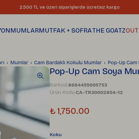
2.500 TL ve üzeri siparişlerde ücretsiz kargo
YON
MUMLAR
MUTFAK + SOFRA
THE GOATZ
OUT
Dikkat çeki
Her mum eld
Kahve + Çay
mutfağınızı
harikalarla 
parçası
rı
Mumlar
Cam Bardaklı Kokulu Mumlar
Pop-Up Cam 
Pop-Up Cam Soya Mu
Barkod
:
8684455005753
Ürün Kodu
:
CA-TR30002654-12
₺ 1,750.00
Koku