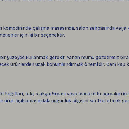
ı komodininde, çalışma masasında, salon sehpasında veya kah
enler için iyi bir seçenektir.
 bir yüzeyde kullanmak gerekir. Yanan mumu gözetimsiz bır
ecek ürünlerden uzak konumlandırmak önemlidir. Cam kap kul
âğıtları, takı, makyaj fırçası veya masa üstü parçaları için 
e ürün açıklamasındaki uygunluk bilgisini kontrol etmek ger