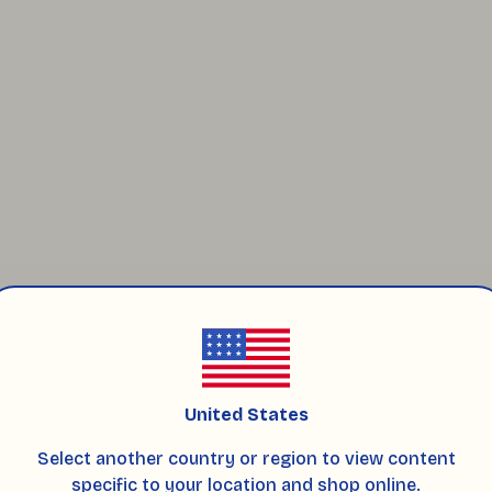
ikkat ediyoruz. Cam kaplı mumları destekleyerek paketliyor,
United States
lı kokulu soya mumları
kategorisine, tüm mum seçenekleri
Select another country or region to view content
 soya mumlar
kategorisine göz atabilirsiniz.
specific to your location and shop online.