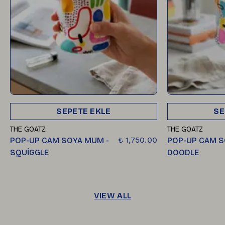
SEPETE EKLE
SE
THE GOATZ
THE GOATZ
₺ 1,750.00
POP-UP CAM SOYA MUM -
POP-UP CAM S
SQUİGGLE
DOODLE
VIEW ALL