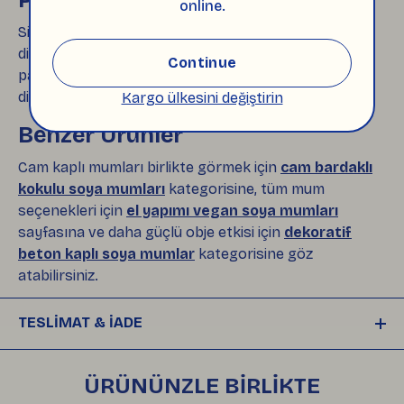
online.
Siparişleri hazırlarken ürünün sağlam ulaşmasına
dikkat ediyoruz. Cam kaplı mumları destekleyerek
Continue
paketliyor, gereksiz plastik kullanımını azaltmaya
dikkat ediyoruz.
Kargo ülkesini değiştirin
Benzer Ürünler
Cam kaplı mumları birlikte görmek için
cam bardaklı
kokulu soya mumları
kategorisine, tüm mum
seçenekleri için
el yapımı vegan soya mumları
sayfasına ve daha güçlü obje etkisi için
dekoratif
beton kaplı soya mumlar
kategorisine göz
atabilirsiniz.
TESLİMAT & İADE
Siparişleriniz, ödemeniz onaylandıktan sonra 
plastiksiz, çevre dostu ambalajlarla hazırlanıp
ÜRÜNÜNZLE BİRLİKTE
, 