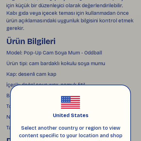
için küçük bir düzenleyici olarak değerlendirilebilir.
Kabı gıda veya içecek teması için kullanmadan önce
ürün açıklamasındaki uygunluk bilgisini kontrol etmek
gerekir.
Ürün Bilgileri
Model: Pop-Up Cam Soya Mum - Oddball
Ürün tipi: cam bardaklı kokulu soya mumu
Kap: desenli cam kap
İçerik: doğal soya wax, pamuk fitil
Boyut: 8.5 × 8.5 cm
Toplam ağırlık: yaklaşık 480 g
United States
Net mum ağırlığı: yaklaşık 300 g
Tahmini yanma süresi: 35–40 saat
Select another country or region to view
content specific to your location and shop
Paketleme