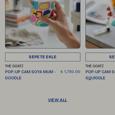
SEPETE EKLE
SE
THE GOATZ
THE GOATZ
₺ 1,750.00
POP-UP CAM SOYA MUM -
POP-UP CAM S
DOODLE
SQUİGGLE
VIEW ALL