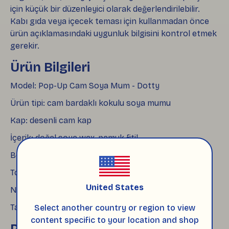
için küçük bir düzenleyici olarak değerlendirilebilir.
Kabı gıda veya içecek teması için kullanmadan önce
ürün açıklamasındaki uygunluk bilgisini kontrol etmek
gerekir.
Ürün Bilgileri
Model: Pop-Up Cam Soya Mum - Dotty
Ürün tipi: cam bardaklı kokulu soya mumu
Kap: desenli cam kap
İçerik: doğal soya wax, pamuk fitil
Boyut: 8.5 × 8.5 cm
Toplam ağırlık: yaklaşık 480 g
United States
Net mum ağırlığı: yaklaşık 300 g
Tahmini yanma süresi: 35–40 saat
Select another country or region to view
content specific to your location and shop
Paketleme