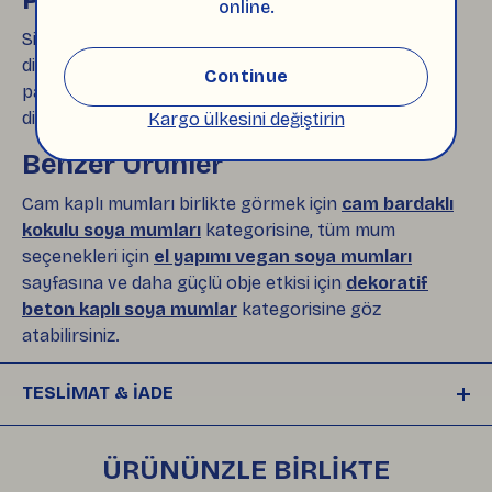
online.
Siparişleri hazırlarken ürünün sağlam ulaşmasına
dikkat ediyoruz. Cam kaplı mumları destekleyerek
Continue
paketliyor, gereksiz plastik kullanımını azaltmaya
dikkat ediyoruz.
Kargo ülkesini değiştirin
Benzer Ürünler
Cam kaplı mumları birlikte görmek için
cam bardaklı
kokulu soya mumları
kategorisine, tüm mum
seçenekleri için
el yapımı vegan soya mumları
sayfasına ve daha güçlü obje etkisi için
dekoratif
beton kaplı soya mumlar
kategorisine göz
atabilirsiniz.
TESLİMAT & İADE
Siparişleriniz, ödemeniz onaylandıktan sonra 
plastiksiz, çevre dostu ambalajlarla hazırlanıp
ÜRÜNÜNZLE BİRLİKTE
, 