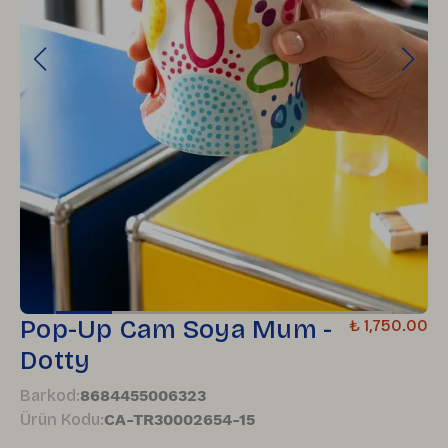
Pop-Up Cam Soya Mum -
₺ 1,750.00
Dotty
Barkod
:
8684455006323
Ürün Kodu
:
CA-TR30002654-15