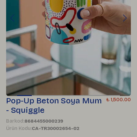
Pop-Up Beton Soya Mum
₺ 1,500.00
- Squiggle
Barkod
:
8684455000239
Ürün Kodu
:
CA-TR30002654-02