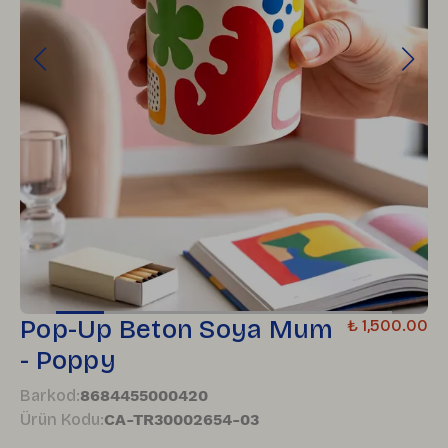
Pop-Up Beton Soya Mum
₺ 1,500.00
- Poppy
Barkod
:
8684455000420
Ürün Kodu
:
CA-TR30002654-03