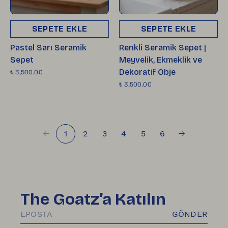
SEPETE EKLE
SEPETE EKLE
Pastel Sarı Seramik
Renkli Seramik Sepet |
Sepet
Meyvelik, Ekmeklik ve
Dekoratif Obje
₺ 3,500.00
₺ 3,500.00
1
2
3
4
5
6
The Goatz’a Katılın
GÖNDER