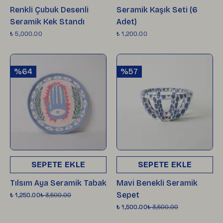
Renkli Çubuk Desenli
Seramik Kaşık Seti (6
Seramik Kek Standı
Adet)
₺ 5,000.00
₺ 1,200.00
%64
%57
SEPETE EKLE
SEPETE EKLE
Tılsım Aya Seramik Tabak
Mavi Benekli Seramik
Sepet
₺ 1,250.00
₺ 3,500.00
₺ 1,500.00
₺ 3,500.00