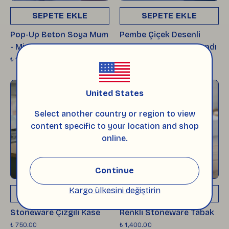
SEPETE EKLE
SEPETE EKLE
Pop-Up Beton Soya Mum
Pembe Çiçek Desenli
- Miro
Mavi Seramik Kek Standı
₺ 1,500.00
₺ 5,000.00
United States
Select another country or region to view
content specific to your location and shop
online.
Continue
Kargo ülkesini değiştirin
SEPETE EKLE
SEPETE EKLE
Stoneware Çizgili Kase
Renkli Stoneware Tabak
₺ 750.00
₺ 1,400.00