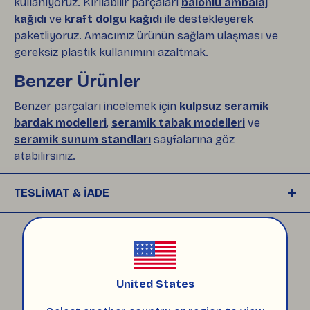
kullanıyoruz. Kırılabilir parçaları
balonlu ambalaj
kağıdı
ve
kraft dolgu kağıdı
ile destekleyerek
paketliyoruz. Amacımız ürünün sağlam ulaşması ve
gereksiz plastik kullanımını azaltmak.
Benzer Ürünler
Benzer parçaları incelemek için
kulpsuz seramik
bardak modelleri
,
seramik tabak modelleri
ve
seramik sunum standları
sayfalarına göz
atabilirsiniz.
TESLİMAT & İADE
Siparişleriniz, ödemeniz onaylandıktan sonra 
plastiksiz, çevre dostu ambalajlarla hazırlanıp
ÜRÜNÜNZLE BİRLİKTE
, 
HepsiJet ile size gönderilir. Kargonuz yola 
çıktığında takip numaranız e-posta ve SMS 
United States
olarak size iletilir. 