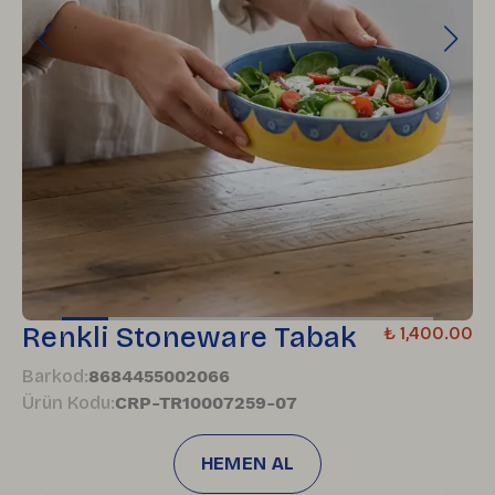
Renkli Stoneware Tabak
₺ 1,400.00
Barkod
:
8684455002066
Ürün Kodu
:
CRP-TR10007259-07
HEMEN AL