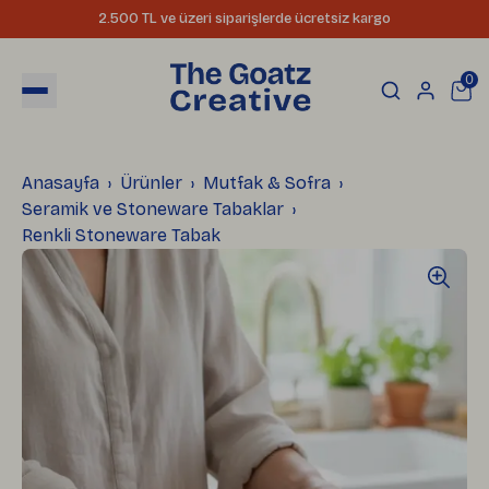
2.500 TL ve üzeri siparişlerde ücretsiz kargo
0
Anasayfa
Ürünler
Mutfak & Sofra
Seramik ve Stoneware Tabaklar
Renkli Stoneware Tabak